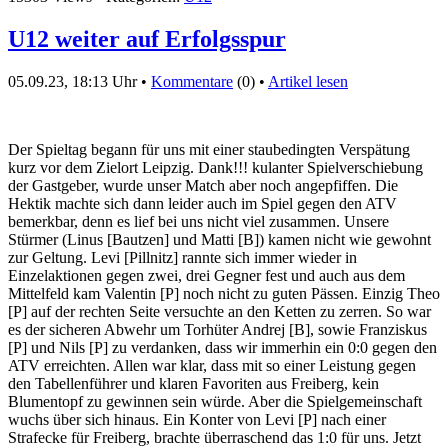
U12 weiter auf Erfolgsspur
05.09.23, 18:13 Uhr •
Kommentare
(0) •
Artikel lesen
Der Spieltag begann für uns mit einer staubedingten Verspätung
kurz vor dem Zielort Leipzig. Dank!!! kulanter Spielverschiebung
der Gastgeber, wurde unser Match aber noch angepfiffen. Die
Hektik machte sich dann leider auch im Spiel gegen den ATV
bemerkbar, denn es lief bei uns nicht viel zusammen. Unsere
Stürmer (Linus [Bautzen] und Matti [B]) kamen nicht wie gewohnt
zur Geltung. Levi [Pillnitz] rannte sich immer wieder in
Einzelaktionen gegen zwei, drei Gegner fest und auch aus dem
Mittelfeld kam Valentin [P] noch nicht zu guten Pässen. Einzig Theo
[P] auf der rechten Seite versuchte an den Ketten zu zerren. So war
es der sicheren Abwehr um Torhüter Andrej [B], sowie Franziskus
[P] und Nils [P] zu verdanken, dass wir immerhin ein 0:0 gegen den
ATV erreichten. Allen war klar, dass mit so einer Leistung gegen
den Tabellenführer und klaren Favoriten aus Freiberg, kein
Blumentopf zu gewinnen sein würde. Aber die Spielgemeinschaft
wuchs über sich hinaus. Ein Konter von Levi [P] nach einer
Strafecke für Freiberg, brachte überraschend das 1:0 für uns. Jetzt