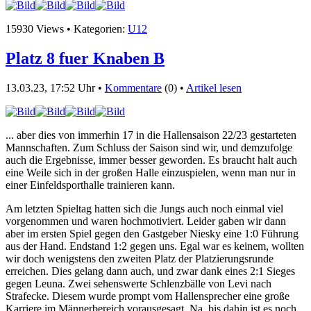
15930 Views • Kategorien:
U12
Platz 8 fuer Knaben B
13.03.23, 17:52 Uhr •
Kommentare
(0) •
Artikel lesen
... aber dies von immerhin 17 in die Hallensaison 22/23 gestarteten
Mannschaften. Zum Schluss der Saison sind wir, und demzufolge
auch die Ergebnisse, immer besser geworden. Es braucht halt auch
eine Weile sich in der großen Halle einzuspielen, wenn man nur in
einer Einfeldsporthalle trainieren kann.
Am letzten Spieltag hatten sich die Jungs auch noch einmal viel
vorgenommen und waren hochmotiviert. Leider gaben wir dann
aber im ersten Spiel gegen den Gastgeber Niesky eine 1:0 Führung
aus der Hand. Endstand 1:2 gegen uns. Egal war es keinem, wollten
wir doch wenigstens den zweiten Platz der Platzierungsrunde
erreichen. Dies gelang dann auch, und zwar dank eines 2:1 Sieges
gegen Leuna. Zwei sehenswerte Schlenzbälle von Levi nach
Strafecke. Diesem wurde prompt vom Hallensprecher eine große
Karriere im Männerbereich vorausgesagt. Na, bis dahin ist es noch