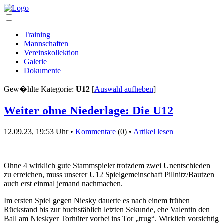
Training
Mannschaften
Vereinskollektion
Galerie
Dokumente
Gew�hlte Kategorie:
U12
[
Auswahl aufheben
]
Weiter ohne Niederlage: Die U12
12.09.23, 19:53 Uhr •
Kommentare
(0) •
Artikel lesen
Ohne 4 wirklich gute Stammspieler trotzdem zwei Unentschieden
zu erreichen, muss unserer U12 Spielgemeinschaft Pillnitz/Bautzen
auch erst einmal jemand nachmachen.
Im ersten Spiel gegen Niesky dauerte es nach einem frühen
Rückstand bis zur buchstäblich letzten Sekunde, ehe Valentin den
Ball am Nieskyer Torhüter vorbei ins Tor „trug“. Wirklich vorsichtig