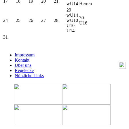
17
18
19
20
21
wU14
Herren
29
wU14
30
24
25
26
27
28
wU10
U16
U10
U14
31
Impressum
Kontakt
Über uns
Regelecke
Nützliche Links