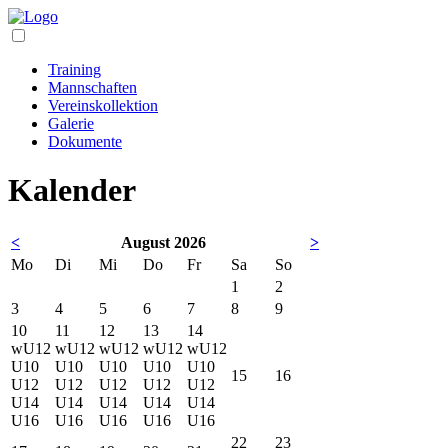
Training
Mannschaften
Vereinskollektion
Galerie
Dokumente
Kalender
<
August 2026
>
Mo
Di
Mi
Do
Fr
Sa
So
1
2
3
4
5
6
7
8
9
10
11
12
13
14
wU12
wU12
wU12
wU12
wU12
U10
U10
U10
U10
U10
15
16
U12
U12
U12
U12
U12
U14
U14
U14
U14
U14
U16
U16
U16
U16
U16
22
23