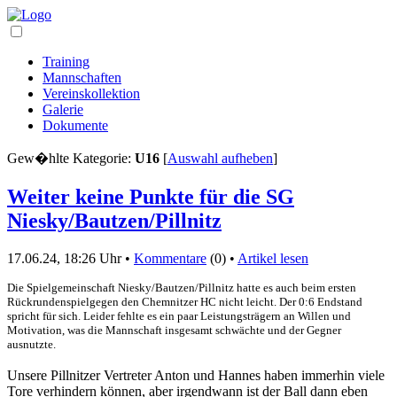
Training
Mannschaften
Vereinskollektion
Galerie
Dokumente
Gew�hlte Kategorie:
U16
[
Auswahl aufheben
]
Weiter keine Punkte für die SG
Niesky/Bautzen/Pillnitz
17.06.24, 18:26 Uhr •
Kommentare
(0) •
Artikel lesen
Die Spielgemeinschaft Niesky/Bautzen/Pillnitz hatte es auch beim ersten
Rückrundenspielgegen den Chemnitzer HC nicht leicht. Der 0:6 Endstand
spricht für sich. Leider fehlte es ein paar Leistungsträgern an Willen und
Motivation, was die Mannschaft insgesamt schwächte und der Gegner
ausnutzte.
Unsere Pillnitzer Vertreter Anton und Hannes haben immerhin viele
Tore verhindern können, aber irgendwann ist der Ball dann eben