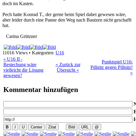
doch im Kasten.
Pech hatte Konrad T., der gerne beim Spiel dabei gewesen wäre,
aber leider durch eine Panne den Weg nach Bautzen nicht geschafft
hat.
Carina Grützner
11016 Views • Kategorien:
U16
« U16 II -
Punktspiel U16:
Bestechung wäre
» Zurück zur
Pillnitz gegen Pillnitz!
vielleicht die Lösung
Übersicht «
»
gewesen?
Kommentar
hinzufügen
E