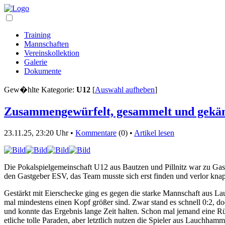
Training
Mannschaften
Vereinskollektion
Galerie
Dokumente
Gew�hlte Kategorie:
U12
[
Auswahl aufheben
]
Zusammengewürfelt, gesammelt und gekä
23.11.25, 23:20 Uhr •
Kommentare
(0) •
Artikel lesen
Die Pokalspielgemeinschaft U12 aus Bautzen und Pillnitz war zu Gast
den Gastgeber ESV, das Team musste sich erst finden und verlor kna
Gestärkt mit Eierschecke ging es gegen die starke Mannschaft aus La
mal mindestens einen Kopf größer sind. Zwar stand es schnell 0:2, 
und konnte das Ergebnis lange Zeit halten. Schon mal jemand eine 
etliche tolle Paraden, aber letztlich nutzen die Spieler aus Lauchham