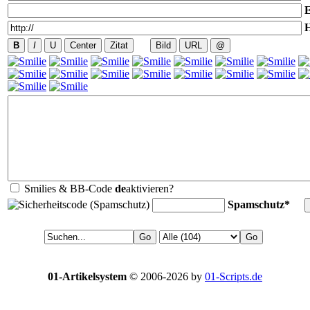
E
Smilies & BB-Code
de
aktivieren?
Spamschutz*
01-Artikelsystem
© 2006-2026 by
01-Scripts.de