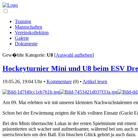
Training
Mannschaften
Vereinskollektion
Galerie
Dokumente
Gew�hlte Kategorie:
U8
[
Auswahl aufheben
]
Hockeyturnier Mini und U8 beim ESV Dr
19.05.26, 19:04 Uhr •
Kommentare
(0) •
Artikel lesen
Am 09. Mai erlebten wir mit unseren kleinsten Nachwuchstalenten ei
Schon bei der Erwärmung zeigten die Kids vollsten Einsatz (Guckt E
Bei den Minis überraschte Lukas in der ersten Spielminute mit einem 
präsentierten sich wacher und aufmerksamer, während bei uns auch
unerschrocken um den Ball. Ein bisschen Glück gehört ja auch dazu.