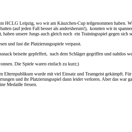
eim HCLG Leipzig, wo wir am Käuzchen-Cup teilgenommen haben. Wir
nt hatten (auf jeden Fall besser als andersherum!), konnten wir in s
t, haben unsere Jungs auch gleich noch ein Trainingsspiel gegen sich 
sen und fast die Platzierungsspiele verpasst.
gssnack beiseite gepfeffert, nach dem Schläger gegriffen und nahtlos wei
ewonnen. Die Spiele waren einfach zu kurz;)
 Elternpublikum wurde mit viel Einsatz und Teamgeist gekämpft. Für P
rungen und ihr Platzierungsspiel dann leider verloren. Aber das war ga
ine Medaille freuen.