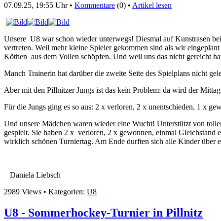
07.09.25, 19:55 Uhr •
Kommentare
(0) •
Artikel lesen
Unsere U8 war schon wieder unterwegs! Diesmal auf Kunstrasen b
vertreten. Weil mehr kleine Spieler gekommen sind als wir eingepla
Köthen aus dem Vollen schöpfen. Und weil uns das nicht gereicht ha
Manch Trainerin hat darüber die zweite Seite des Spielplans nicht gele
Aber mit den Pillnitzer Jungs ist das kein Problem: da wird der Mitta
Für die Jungs ging es so aus: 2 x verloren, 2 x unentschieden, 1 x g
Und unsere Mädchen waren wieder eine Wucht! Unterstützt von tollem
gespielt. Sie haben 2 x verloren, 2 x gewonnen, einmal Gleichstand er
wirklich schönen Turniertag. Am Ende durften sich alle Kinder über e
Daniela Liebsch
2989 Views • Kategorien:
U8
U8 - Sommerhockey-Turnier in Pillnitz