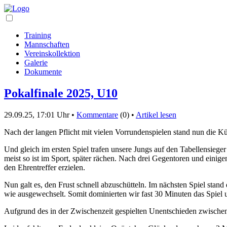
Training
Mannschaften
Vereinskollektion
Galerie
Dokumente
Pokalfinale 2025, U10
29.09.25, 17:01 Uhr •
Kommentare
(0) •
Artikel lesen
Nach der langen Pflicht mit vielen Vorrundenspielen stand nun die Kür
Und gleich im ersten Spiel trafen unsere Jungs auf den Tabellensieger
meist so ist im Sport, später rächen. Nach drei Gegentoren und eini
den Ehrentreffer erzielen.
Nun galt es, den Frust schnell abzuschütteln. Im nächsten Spiel stand
wie ausgewechselt. Somit dominierten wir fast 30 Minuten das Spiel u
Aufgrund des in der Zwischenzeit gespielten Unentschieden zwischen