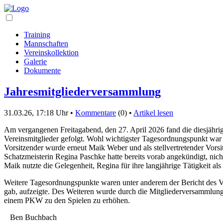
Training
Mannschaften
Vereinskollektion
Galerie
Dokumente
Jahresmitgliederversammlung
31.03.26, 17:18 Uhr •
Kommentare
(0) •
Artikel lesen
Am vergangenen Freitagabend, den 27. April 2026 fand die diesjährig
Vereinsmitglieder gefolgt. Wohl wichtigster Tagesordnungspunkt war 
Vorsitzender wurde erneut Maik Weber und als stellvertretender Vors
Schatzmeisterin Regina Paschke hatte bereits vorab angekündigt, nic
Maik nutzte die Gelegenheit, Regina für ihre langjährige Tätigkeit al
Weitere Tagesordnungspunkte waren unter anderem der Bericht des Vor
gab, aufzeigte. Des Weiteren wurde durch die Mitgliederversammlung
einem PKW zu den Spielen zu erhöhen.
Ben Buchbach